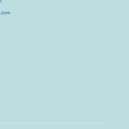
m
l.com