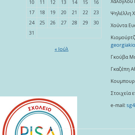
Χαλόγλου 
10
11
12
13
14
15
16
17
18
19
20
21
22
23
Ψηλέλλη 
24
25
26
27
28
29
30
Χούντα Ευ
31
Κιομούρτζ
georgiaki
« Ιούλ
Γκούβα Μα
Γκαζέπη Α
Κουμπουρί
Στοιχεία ε
e-mail:
sg4