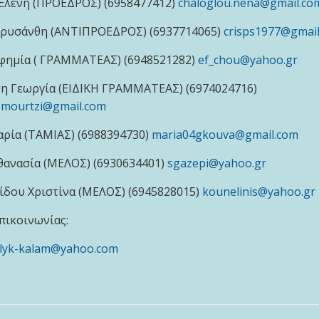
Ελένη (ΠΡΟΕΔΡΟΣ) (6958477412)
chaloglou.nena@gmail.co
Χρυσάνθη
(ΑΝΤΙΠΡΟΕΔΡΟΣ) (6
937714065
)
crisps1977@gmai
φημία ( ΓΡΑΜΜΑΤΕΑΣ) (6948521282)
ef_chou@yahoo.gr
η Γεωργία (ΕΙΔΙΚΗ ΓΡΑΜΜΑΤΕΑΣ) (6974024716)
omourtzi@gmail.com
ρία (ΤΑΜΙΑΣ) (6988394730)
maria04gkouva@gmail.com
θανασία (ΜΕΛΟΣ) (6930634401)
sgazepi@yahoo.gr
δου Χριστίνα (ΜΕΛΟΣ) (6945828015)
kounelinis@yahoo.gr
πικοινωνίας:
lyk-kalam@yahoo.com