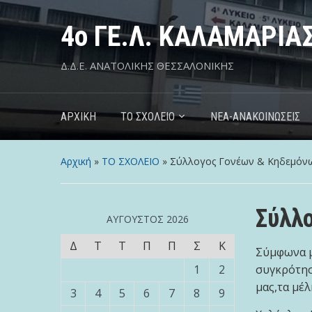
4o ΓΕ.Λ. ΚΑΛΑΜΑΡΙΑ
Δ.Δ.Ε. ΑΝΑΤΟΛΙΚΗΣ ΘΕΣΣΑΛΟΝΙΚΗΣ
ΑΡΧΙΚΗ
ΤΟ ΣΧΟΛΕΙΟ
NEA-ΑΝΑΚΟΙΝΩΣΕΙΣ
Αρχική
»
ΤΟ ΣΧΟΛΕΙΟ
»
Σύλλογος Γονέων & Κηδεμόνω
Σύλλ
ΑΎΓΟΥΣΤΟΣ 2026
Δ
Τ
Τ
Π
Π
Σ
Κ
Σύμφωνα μ
1
2
συγκρότησ
μας,τα μέλ
3
4
5
6
7
8
9